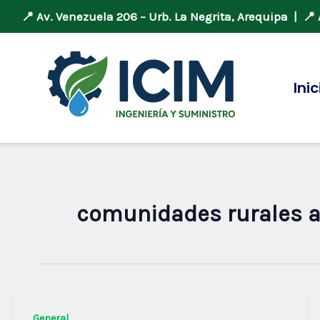
📍 Av. Venezuela 206 – Urb. La Negrita, Arequipa | 📍 A
Ir
al
contenido
Inic
comunidades rurales 
General