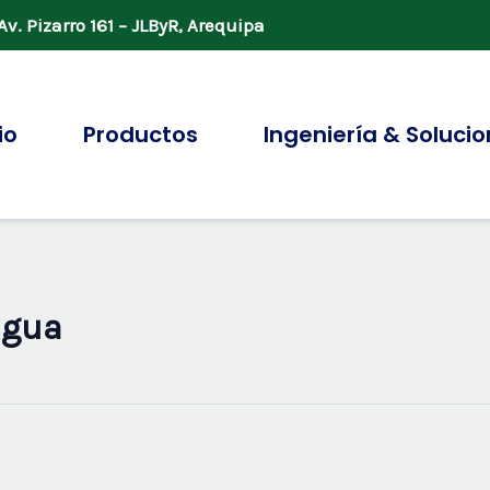
v. Pizarro 161 – JLByR, Arequipa
io
Productos
Ingeniería & Soluci
agua