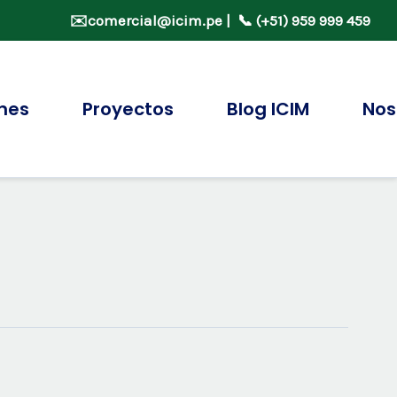
✉️
comercial@icim.pe
| 📞 (+51) 959 999 459
ones
Proyectos
Blog ICIM
Nos