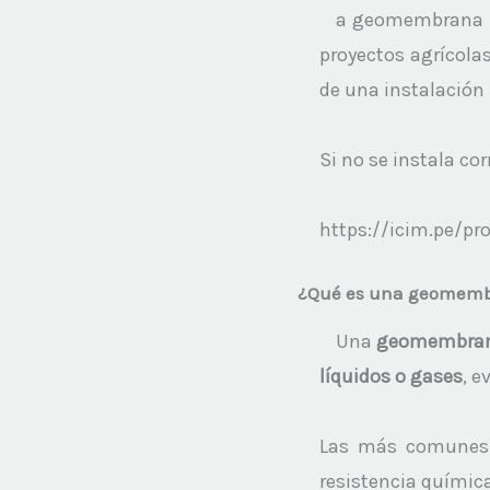
a geomembrana 
proyectos agrícolas,
de una instalación p
Si no se instala co
https://icim.pe/pr
¿Qué es una geomemb
Una
geomembran
líquidos o gases
, ev
Las más comunes 
resistencia química