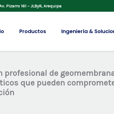
v. Pizarro 161 – JLByR, Arequipa
io
Productos
Ingeniería & Soluci
n profesional de geomembrana
íticos que pueden compromete
ión