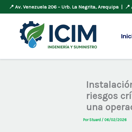
📍 Av. Venezuela 206 – Urb. La Negrita, Arequipa | 📍 A
Ir
al
contenido
Inic
Instalació
riesgos cr
una operac
Por
Stuard
/
06/02/2026