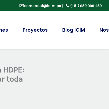
✉️
comercial@icim.pe
| 📞 (+51) 959 999 459
ones
Proyectos
Blog ICIM
Nos
 HDPE:
r toda