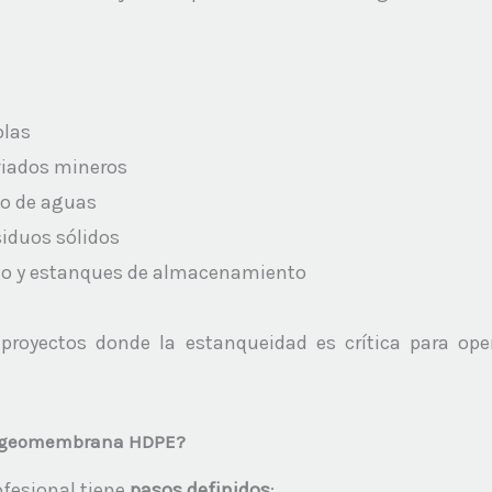
las
viados mineros
o de aguas
iduos sólidos
go y estanques de almacenamiento
proyectos donde la estanqueidad es crítica para oper
 geomembrana HDPE?
fesional tiene
pasos definidos
: