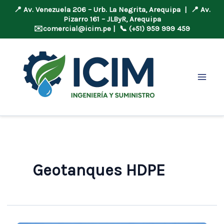
📍 Av. Venezuela 206 – Urb. La Negrita, Arequipa | 📍 Av.
Pizarro 161 – JLByR, Arequipa
✉️
comercial@icim.pe
| 📞 (+51) 959 999 459
Ir
al
contenido
Geotanques HDPE