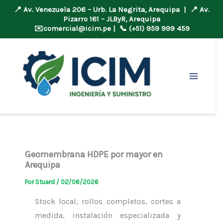
📍 Av. Venezuela 206 – Urb. La Negrita, Arequipa | 📍 Av.
Pizarro 161 – JLByR, Arequipa
✉️
comercial@icim.pe
| 📞 (+51) 959 999 459
Ir
al
contenido
Geomembrana HDPE por mayor en
Arequipa
Por
Stuard
/
02/06/2026
Stock local, rollos completos, cortes a
medida, instalación especializada y